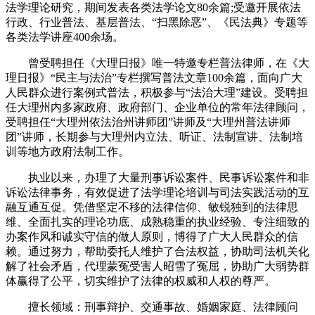
法学理论研究，期间发表各类法学论文80余篇;受邀开展依法
行政、行业普法、基层普法、“扫黑除恶”、《民法典》专题等
各类法学讲座400余场。
曾受聘担任《大理日报》唯一特邀专栏普法律师，在《大
理日报》“民主与法治”专栏撰写普法文章100余篇，面向广大
人民群众进行案例式普法，积极参与“法治大理”建设。受聘担
任大理州内多家政府、政府部门、企业单位的常年法律顾问，
受聘担任“大理州依法治州讲师团”讲师及“大理州普法讲师
团”讲师，长期参与大理州内立法、听证、法制宣讲、法制培
训等地方政府法制工作。
执业以来，办理了大量刑事诉讼案件、民事诉讼案件和非
诉讼法律事务，有效促进了法学理论培训与司法实践活动的互
融互通互促。凭借坚定不移的法律信仰、敏锐独到的法律思
维、全面扎实的理论功底、成熟稳重的执业经验、专注细致的
办案作风和诚实守信的做人原则，博得了广大人民群众的信
赖。通过努力，帮助委托人维护了合法权益，协助司法机关化
解了社会矛盾，代理蒙冤受害人昭雪了冤屈，协助广大弱势群
体赢得了公平，切实维护了法律的权威和人权的尊严。
擅长领域：刑事辩护、交通事故、婚姻家庭、法律顾问